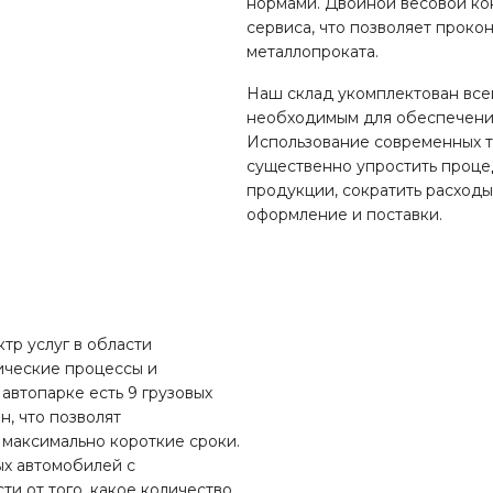
нормами. Двойной весовой кон
сервиса, что позволяет проко
металлопроката.
Наш склад укомплектован все
необходимым для обеспечени
Использование современных т
существенно упростить процед
продукции, сократить расходы
оформление и поставки.
тр услуг в области
ические процессы и
автопарке есть 9 грузовых
, что позволят
 максимально короткие сроки.
ых автомобилей с
сти от того, какое количество