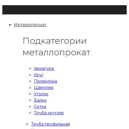
Категории
Металлопрокат
Подкатегории
металлопрокат
Арматура
Круг
Проволока
Швеллер
Уголок
Балка
Сетка
Труба круглая
Труба профильная